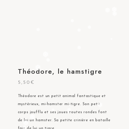
❅
❅
❅
❅
❅
❅
❅
❅
❅
❅
❅
Théodore, le hamstigre
❅
5,50
€
Théodore est un petit animal fantastique et
mystérieux, mi-hamster mi-tigre. Son petit
❅
corps joufflu et ses joues toutes rondes font
❅
❅
de lui un hamster. Sa petite crinière en bataille
❅
fait de lui un tigre.