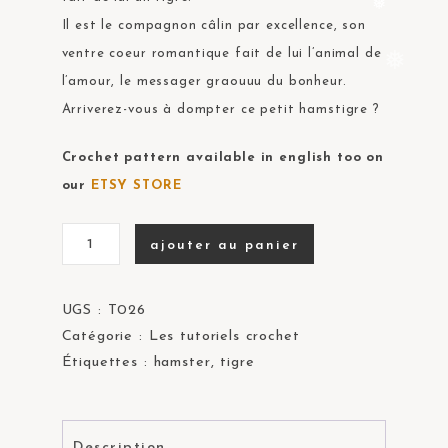
❅
❅
Il est le compagnon câlin par excellence, son
❅
ventre coeur romantique fait de lui l’animal de
l’amour, le messager graouuu du bonheur.
❅
Arriverez-vous à dompter ce petit hamstigre ?
Crochet pattern available in english too on
our
ETSY STORE
ajouter au panier
UGS :
T026
Catégorie :
Les tutoriels crochet
Étiquettes :
hamster
,
tigre
Description