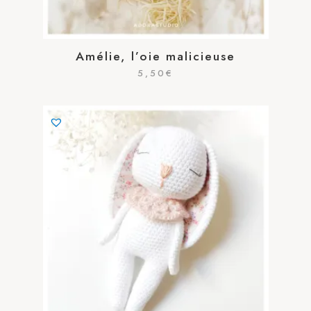
Amélie, l’oie malicieuse
5,50
€