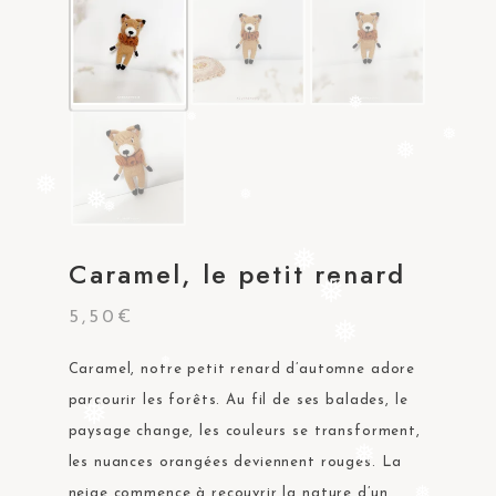
❅
❅
❅
❅
❅
❅
❅
❅
❅
❅
❅
Caramel, le petit renard
❅
❅
5,50
€
❅
Caramel, notre petit renard d’automne adore
❅
parcourir les forêts. Au fil de ses balades, le
❅
paysage change, les couleurs se transforment,
les nuances orangées deviennent rouges. La
❅
neige commence à recouvrir la nature d’un