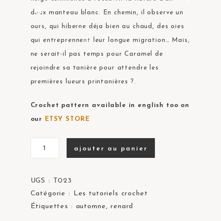
❅
doux manteau blanc. En chemin, il observe un
❅
ours, qui hiberne déja bien au chaud, des oies
qui entreprennent leur longue migration… Mais,
❅
ne serait-il pas temps pour Caramel de
rejoindre sa tanière pour attendre les
premières lueurs printanières ?.
Crochet pattern available in english too on
our
ETSY STORE
ajouter au panier
UGS :
T023
Catégorie :
Les tutoriels crochet
Étiquettes :
automne
,
renard