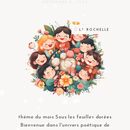
❅
❅
NOVEMBRE 4, 2024
❅
❅
❅
LA ROCHELLE
❅
❅
❅
❅
❅
❅
❅
❅
❅
❅
❅
❅
❅
thème du mois Sous les feuilles dorées
❅
Bienvenue dans l'univers poétique de