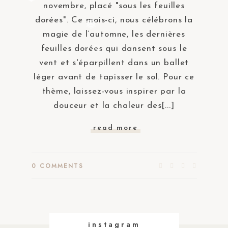
❅
novembre, placé "sous les feuilles
dorées". Ce mois-ci, nous célébrons la
❅
magie de l’automne, les dernières
feuilles dorées qui dansent sous le
❅
vent et s'éparpillent dans un ballet
léger avant de tapisser le sol. Pour ce
thème, laissez-vous inspirer par la
douceur et la chaleur des[...]
read more
0
COMMENTS
instagram