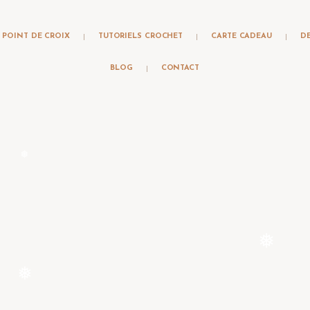
otre jolie collection de tutoriels crochet | Les tutoriels gratuits sont
POINT DE CROIX
TUTORIELS CROCHET
CARTE CADEAU
D
BLOG
CONTACT
❅
❅
❅