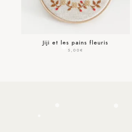
Jiji et les pains fleuris
5,00
€
❅
❅
❅
❅