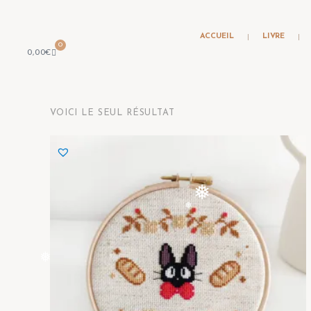
Découvrez n
ACCUEIL
LIVRE
0
0,00
€
VOICI LE SEUL RÉSULTAT
❅
❅
❅