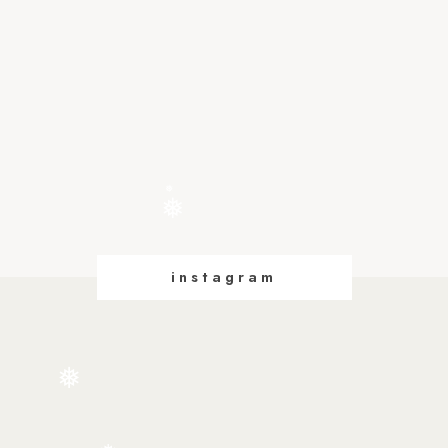
❅
❅
instagram
❅